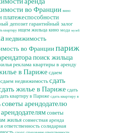
жимости
аренда
имости во Франции
вино
и платежеспособности
ный депозит
гарантийный залог
ищем жильца
кино
мода
ть квартиру
музей
а
недвижимость
париж
имость во Франции
арендатора
поиск жильца
жилья
реклама квартиры в аренду
жилье в Париже
сдаем
сдать
сдаем недвижимость
сдать жилье в Париже
сдать
сдать квартиру в Париже
сдать квартиру в
советы арендодателю
я
 арендодателям
советы
ам жилья
совместная аренда
я ответственность
солидарная
нность
спорт
страхование ответственности