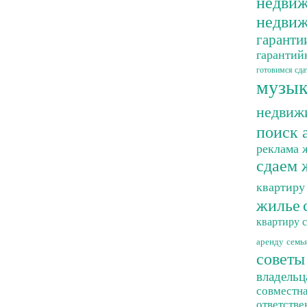
недви
недвиж
гаранти
гарантий
готовимся сда
музык
недвиж
поиск 
реклама 
сдаем 
квартиру
жилье
квартиру
аренду
семь
советы
владельц
совместна
ответстве