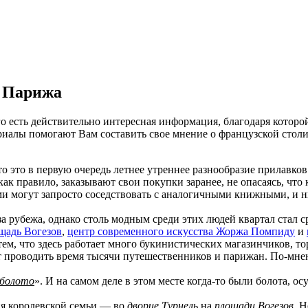
» Парижа
о есть действительно интересная информация, благодаря котор
риалы помогают Вам составить свое мнение о французской стол
-то это в первую очередь летнее утреннее разнообразие прилавк
ак правило, заказывают свои покупки заранее, не опасаясь, ч
и могут запросто соседствовать с аналогичными книжными, и ни 
а рубежа, однако столь модным среди этих людей квартал стал с
щадь Вогезов
,
центр современного искусства Жоржа Помпиду
и
тем, что здесь работает много букинистических магазинчиков, 
ят проводить время тысячи путешественников и парижан. По-мне
болото
». И на самом деле в этом месте когда-то были болота, 
я королевской семьи — во
дворце Турнель
на
площади Вогезов
. 