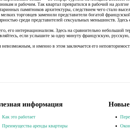
нникам и рабочим. Так квартал превратился в рабочий на долгие
таринных памятников архитектуры, следствием чего стало высе
и мелких торговцев заменили представители богатой французской 
ярностью среди представителей сексуальных меньшинств. Здесь 
всего, его интернационализм. Здесь на сравнительно небольшой
дивляйтесь, если услышите за одну минуту французскую, русску
я невозможным, и именно в этом заключается его неповторимость
лезная информация
Новые
Как это работает
Пере
Преимущества аренды квартиры
Окон