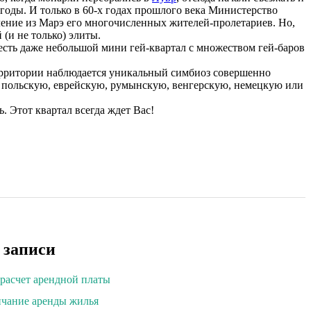
 годы. И только в 60-х годах прошлого века Министерство
ление из Марэ его многочисленных жителей-пролетариев. Но,
(и не только) элиты.
есть даже небольшой мини гей-квартал с множеством гей-баров
 территории наблюдается уникальный симбиоз совершенно
ю, польскую, еврейскую, румынскую, венгерскую, немецкую или
. Этот квартал всегда ждет Вас!
 записи
расчет арендной платы
чание аренды жилья