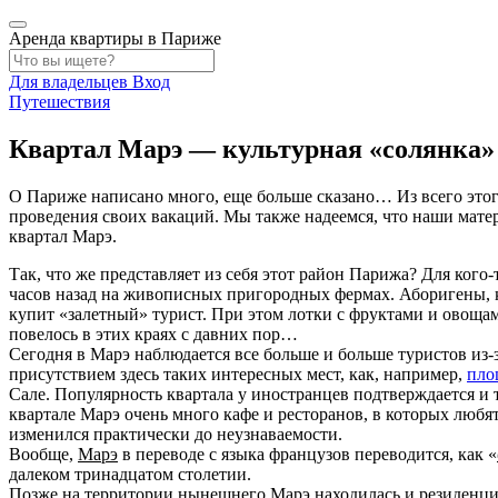
Аренда квартиры в Париже
Для владельцев
Вход
Путешествия
Квартал Марэ — культурная «солянка
О Париже написано много, еще больше сказано… Из всего этог
проведения своих вакаций. Мы также надеемся, что наши мате
квартал Марэ.
Так, что же представляет из себя этот район Парижа? Для кого
часов назад на живописных пригородных фермах. Аборигены, к
купит «залетный» турист. При этом лотки с фруктами и овощам
повелось в этих краях с давних пор…
Сегодня в Марэ наблюдается все больше и больше туристов из-з
присутствием здесь таких интересных мест, как, например,
пло
Сале. Популярность квартала у иностранцев подтверждается и 
квартале Марэ очень много кафе и ресторанов, в которых люб
изменился практически до неузнаваемости.
Вообще,
Марэ
в переводе с языка французов переводится, как «
далеком тринадцатом столетии.
Позже на территории нынешнего Марэ находилась и резиденци