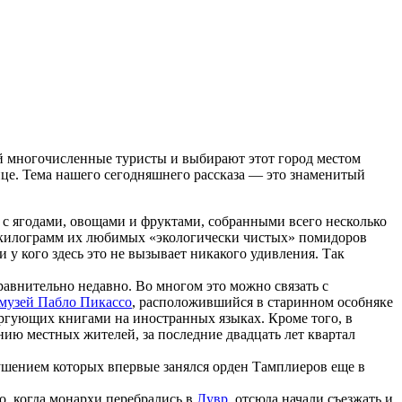
ой многочисленные туристы и выбирают этот город местом
ице. Тема нашего сегодняшнего рассказа — это знаменитый
ов с ягодами, овощами и фруктами, собранными всего несколько
то килограмм их любимых «экологически чистых» помидоров
у кого здесь это не вызывает никакого удивления. Так
равнительно недавно. Во многом это можно связать с
музей Пабло Пикассо
, расположившийся в старинном особняке
торгующих книгами на иностранных языках. Кроме того, в
нию местных жителей, за последние двадцать лет квартал
осушением которых впервые занялся орден Тамплиеров еще в
Но, когда монархи перебрались в
Лувр
, отсюда начали съезжать и