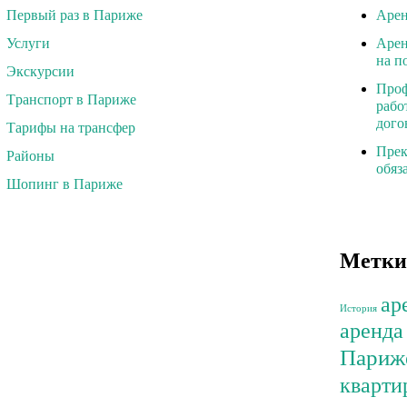
Первый раз в Париже
Арен
Услуги
Арен
на п
Экскурсии
Проф
Tранспорт в Париже
рабо
дого
Тарифы на трансфер
Прек
Районы
обяз
Шопинг в Париже
Метки
ар
История
аренда
Париж
кварти