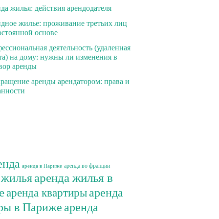
да жилья: действия арендодателя
дное жилье: проживание третьих лиц
остоянной основе
ессиональная деятельность (удаленная
та) на дому: нужны ли изменения в
вор аренды
ращение аренды арендатором: права и
анности
енда
аренда во франции
аренда в Париже
 жилья
аренда жилья в
е
аренда
аренда квартиры
ры в Париже
аренда