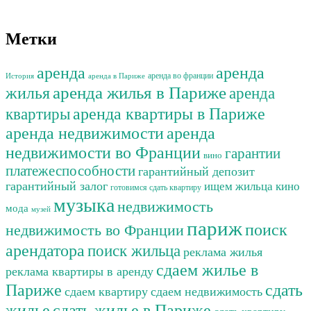
Метки
аренда
аренда
аренда во франции
История
аренда в Париже
жилья
аренда жилья в Париже
аренда
аренда квартиры в Париже
квартиры
аренда недвижимости
аренда
недвижимости во Франции
гарантии
вино
платежеспособности
гарантийный депозит
гарантийный залог
ищем жильца
кино
готовимся сдать квартиру
музыка
недвижимость
мода
музей
париж
поиск
недвижимость во Франции
арендатора
поиск жильца
реклама жилья
сдаем жилье в
реклама квартиры в аренду
сдать
Париже
сдаем квартиру
сдаем недвижимость
жилье
сдать жилье в Париже